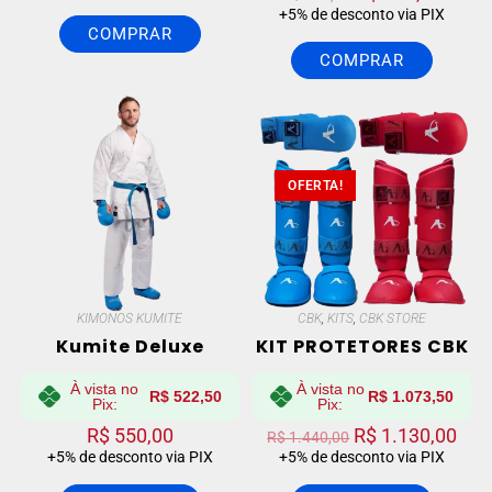
+5% de desconto via PIX
COMPRAR
COMPRAR
OFERTA!
KIMONOS KUMITE
CBK
,
KITS
,
CBK STORE
Kumite Deluxe
KIT PROTETORES CBK
À vista no
À vista no
R$
522,50
R$
1.073,50
Pix:
Pix:
R$
550,00
R$
1.130,00
R$
1.440,00
+5% de desconto via PIX
+5% de desconto via PIX