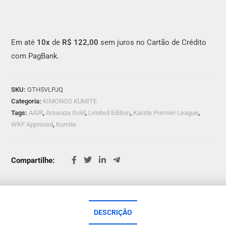
Em até
10x
de
R$ 122,00
sem juros no Cartão de Crédito
com PagBank.
SKU:
GTH5VLPJQ
Categoria:
KIMONOS KUMITE
Tags:
AAIR
,
Arawaza Gold
,
Limited Edition
,
Karate Premier League
,
WKF Approved
,
Kumite
Compartilhe:
DESCRIÇÃO