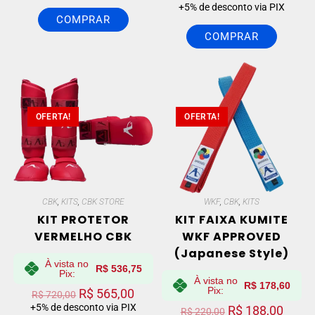
+5% de desconto via PIX
COMPRAR
COMPRAR
OFERTA!
OFERTA!
CBK
,
KITS
,
CBK STORE
WKF
,
CBK
,
KITS
KIT PROTETOR
KIT FAIXA KUMITE
VERMELHO CBK
WKF APPROVED
(Japanese Style)
À vista no
R$
536,75
Pix:
À vista no
R$
178,60
Pix:
R$
565,00
R$
720,00
+5% de desconto via PIX
R$
188,00
R$
220,00