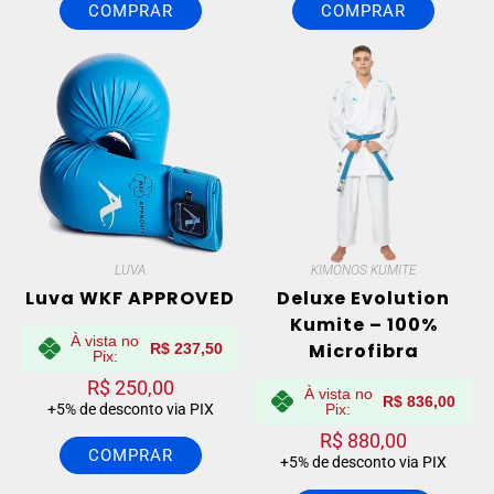
COMPRAR
COMPRAR
LUVA
KIMONOS KUMITE
Luva WKF APPROVED
Deluxe Evolution
Kumite – 100%
À vista no
Microfibra
R$
237,50
Pix:
R$
250,00
À vista no
R$
836,00
+5% de desconto via PIX
Pix:
R$
880,00
COMPRAR
+5% de desconto via PIX