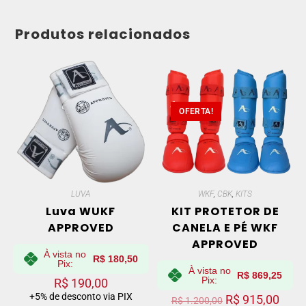
Produtos relacionados
OFERTA!
LUVA
WKF
,
CBK
,
KITS
Luva WUKF
KIT PROTETOR DE
APPROVED
CANELA E PÉ WKF
APPROVED
À vista no
R$
180,50
Pix:
À vista no
R$
869,25
Pix:
R$
190,00
+5% de desconto via PIX
R$
915,00
R$
1.200,00