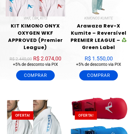
WKF
,
CBK
,
KITS
KIMONOS KUMITE
KIT KIMONO ONYX
Arawaza Rev-X
OXYGEN WKF
Kumite – Reversível
APPROVED (Premier
PREMIER LEAGUE –
League)
Green Label
R$
2.074,00
R$
1.550,00
R$
2.440,00
+5% de desconto via PIX
+5% de desconto via PIX
COMPRAR
COMPRAR
OFERTA!
OFERTA!