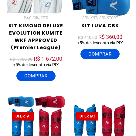
WKF
,
CBK
,
KITS
CBK
,
KITS
,
CBK STORE
KIT KIMONO DELUXE
KIT LUVA CBK
EVOLUTION KUMITE
R$
360,00
R$
440,00
WKF APPROVED
+5% de desconto via PIX
(Premier League)
COMPRAR
R$
1.672,00
R$
1.760,00
+5% de desconto via PIX
COMPRAR
OFERTA!
OFERTA!