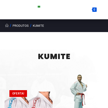
0
/
/
PRODUTOS
KUMITE
KUMITE
OFERTA!