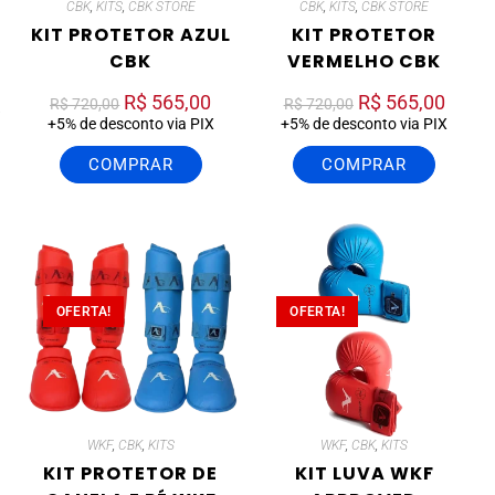
CBK
,
KITS
,
CBK STORE
CBK
,
KITS
,
CBK STORE
KIT PROTETOR AZUL
KIT PROTETOR
CBK
VERMELHO CBK
R$
565,00
R$
565,00
R$
720,00
R$
720,00
+5% de desconto via PIX
+5% de desconto via PIX
COMPRAR
COMPRAR
OFERTA!
OFERTA!
WKF
,
CBK
,
KITS
WKF
,
CBK
,
KITS
KIT PROTETOR DE
KIT LUVA WKF