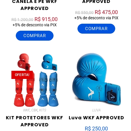
CANELA E PÉ WKF
APPROVED
APPROVED
R$
475,00
R$
550,00
+5% de desconto via PIX
R$
915,00
R$
1.200,00
+5% de desconto via PIX
COMPRAR
COMPRAR
OFERTA!
WKF
,
CBK
,
KITS
LUVA
KIT PROTETORES WKF
Luva WKF APPROVED
APPROVED
R$
250,00