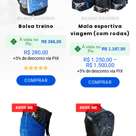
BOLSAS E ACESSÓRIOS
BOLSAS E ACESSÓRIOS
Bolsa treino
Mala esportiva
viagem (com rodas)
À vista no
R$
266,00
Pix:
À vista no
R$
1.187,50
Pix:
R$
280,00
+5% de desconto via PIX
R$
1.250,00
–
R$
1.500,00
+5% de desconto via PIX
Avaliação
COMPRAR
COMPRAR
5.00
de 5
AVISE-ME
AVISE-ME