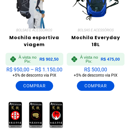
BOLSAS E ACESSÓRIOS
BOLSAS E ACESSÓRIOS
Mochila esportiva
Mochila Everyday
viagem
18L
À vista no
À vista no
R$
902,50
R$
475,00
Pix:
Pix:
R$
950,00
–
R$
1.150,00
R$
500,00
+5% de desconto via PIX
+5% de desconto via PIX
COMPRAR
COMPRAR