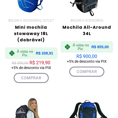
BOLSAS E ACESSÓRIOS
,
OUTLET
BOLSAS E ACESSÓRIOS
Mini mochila
Mochila All-Around
stowaway 18L
34L
(dobrável)
À vista no
R$
855,00
Pix:
À vista no
R$
208,91
Pix:
R$
900,00
+5% de desconto via PIX
R$
219,90
R$
350,00
+5% de desconto via PIX
COMPRAR
COMPRAR