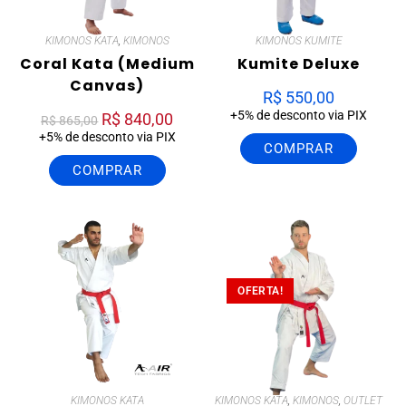
KIMONOS KATA
,
KIMONOS
KIMONOS KUMITE
Coral Kata (Medium
Kumite Deluxe
Canvas)
R$
550,00
+5% de desconto via PIX
R$
840,00
R$
865,00
+5% de desconto via PIX
COMPRAR
COMPRAR
OFERTA!
KIMONOS KATA
KIMONOS KATA
,
KIMONOS
,
OUTLET