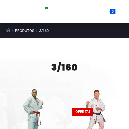
0
/
/
PRODUTOS
3/160
3/160
OFERTA!