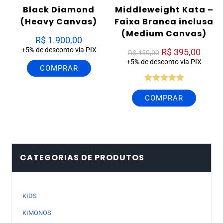
Black Diamond
Middleweight Kata –
(Heavy Canvas)
Faixa Branca inclusa
(Medium Canvas)
R$
1.900,00
+5% de desconto via PIX
R$
395,00
R$
450,00
+5% de desconto via PIX
COMPRAR
Avaliação
COMPRAR
5.00
de 5
CATEGORIAS DE PRODUTOS
KIDS
KIMONOS