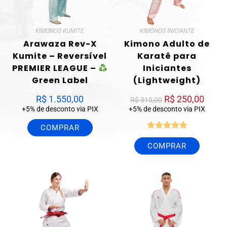
KIMONOS KUMITE
KIMONOS INICIANTE
Arawaza Rev-X
Kimono Adulto de
Kumite – Reversível
Karatê para
PREMIER LEAGUE –
Iniciantes
Green Label
(Lightweight)
R$
1.550,00
R$
250,00
R$
315,00
+5% de desconto via PIX
+5% de desconto via PIX
COMPRAR
Avaliação
COMPRAR
5.00
de 5