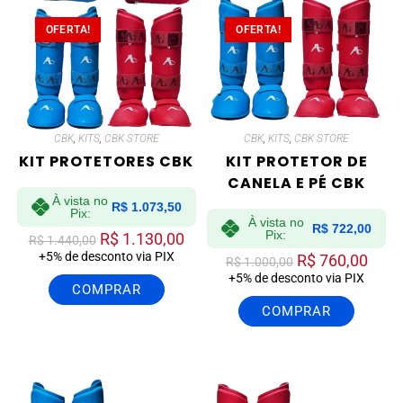
OFERTA!
OFERTA!
CBK
,
KITS
,
CBK STORE
CBK
,
KITS
,
CBK STORE
KIT PROTETORES CBK
KIT PROTETOR DE
CANELA E PÉ CBK
À vista no
R$
1.073,50
Pix:
À vista no
R$
722,00
Pix:
R$
1.130,00
R$
1.440,00
+5% de desconto via PIX
R$
760,00
R$
1.000,00
+5% de desconto via PIX
COMPRAR
COMPRAR