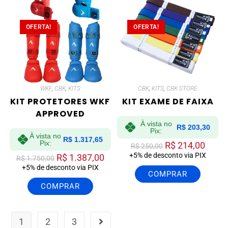
OFERTA!
OFERTA!
WKF
,
CBK
,
KITS
CBK
,
KITS
,
CBK STORE
KIT PROTETORES WKF
KIT EXAME DE FAIXA
APPROVED
À vista no
R$
203,30
Pix:
À vista no
R$
1.317,65
Pix:
R$
214,00
R$
250,00
+5% de desconto via PIX
R$
1.387,00
R$
1.750,00
+5% de desconto via PIX
COMPRAR
COMPRAR
1
2
3