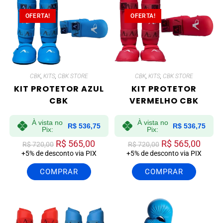
OFERTA!
OFERTA!
CBK
,
KITS
,
CBK STORE
CBK
,
KITS
,
CBK STORE
KIT PROTETOR AZUL
KIT PROTETOR
CBK
VERMELHO CBK
À vista no
À vista no
R$
536,75
R$
536,75
Pix:
Pix:
R$
565,00
R$
565,00
R$
720,00
R$
720,00
+5% de desconto via PIX
+5% de desconto via PIX
COMPRAR
COMPRAR