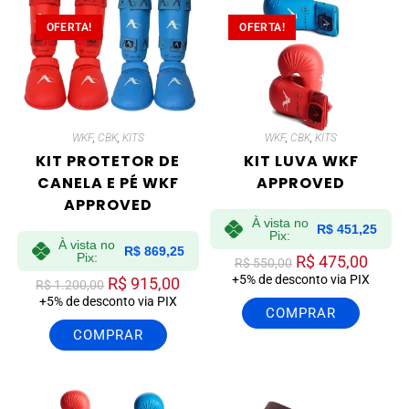
OFERTA!
OFERTA!
WKF
,
CBK
,
KITS
WKF
,
CBK
,
KITS
KIT PROTETOR DE
KIT LUVA WKF
CANELA E PÉ WKF
APPROVED
APPROVED
À vista no
R$
451,25
Pix:
À vista no
R$
869,25
Pix:
R$
475,00
R$
550,00
+5% de desconto via PIX
R$
915,00
R$
1.200,00
+5% de desconto via PIX
COMPRAR
COMPRAR