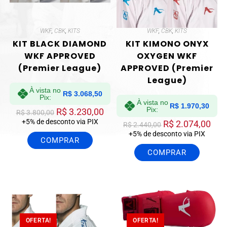
WKF
,
CBK
,
KITS
WKF
,
CBK
,
KITS
KIT BLACK DIAMOND
KIT KIMONO ONYX
WKF APPROVED
OXYGEN WKF
(Premier League)
APPROVED (Premier
League)
À vista no
R$
3.068,50
Pix:
À vista no
R$
1.970,30
Pix:
R$
3.230,00
R$
3.800,00
+5% de desconto via PIX
R$
2.074,00
R$
2.440,00
+5% de desconto via PIX
COMPRAR
COMPRAR
OFERTA!
OFERTA!