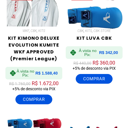
WKF
,
CBK
,
KITS
CBK
,
KITS
,
CBK STORE
KIT KIMONO DELUXE
KIT LUVA CBK
EVOLUTION KUMITE
À vista no
WKF APPROVED
R$
342,00
Pix:
(Premier League)
R$
360,00
R$
440,00
+5% de desconto via PIX
À vista no
R$
1.588,40
Pix:
COMPRAR
R$
1.672,00
R$
1.760,00
+5% de desconto via PIX
COMPRAR