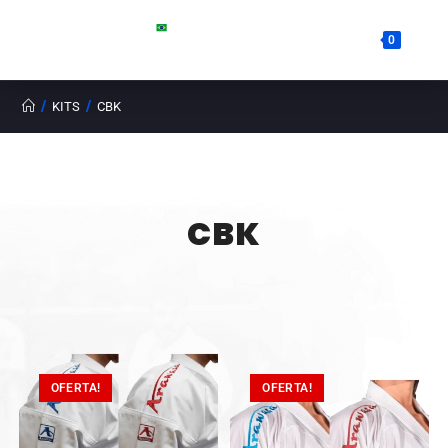
0
/
/
KITS
CBK
CBK
OFERTA!
OFERTA!