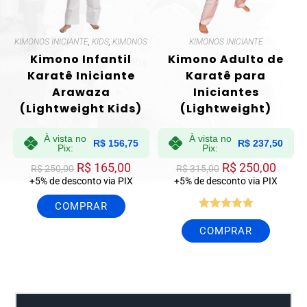
KIMONOS INICIANTE
,
KIDS
,
KIMONOS
KIMONOS INICIANTE
Kimono Infantil
Kimono Adulto de
Karatê Iniciante
Karatê para
Arawaza
Iniciantes
(Lightweight Kids)
(Lightweight)
À vista no
À vista no
R$
156,75
R$
237,50
Pix:
Pix:
R$
165,00
R$
250,00
R$
250,00
R$
315,00
+5% de desconto via PIX
+5% de desconto via PIX
COMPRAR
Avaliação
COMPRAR
5.00
de 5