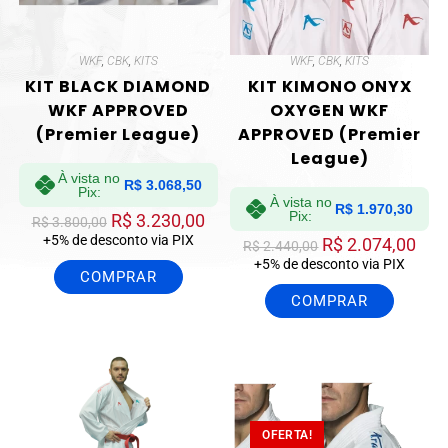
WKF
,
CBK
,
KITS
WKF
,
CBK
,
KITS
KIT BLACK DIAMOND
KIT KIMONO ONYX
WKF APPROVED
OXYGEN WKF
(Premier League)
APPROVED (Premier
League)
À vista no
R$
3.068,50
Pix:
À vista no
R$
1.970,30
Pix:
R$
3.230,00
R$
3.800,00
+5% de desconto via PIX
R$
2.074,00
R$
2.440,00
+5% de desconto via PIX
COMPRAR
COMPRAR
OFERTA!