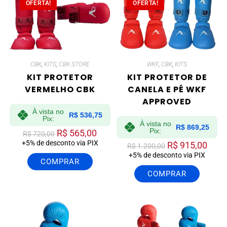
OFERTA!
OFERTA!
CBK
,
KITS
,
CBK STORE
WKF
,
CBK
,
KITS
KIT PROTETOR
KIT PROTETOR DE
VERMELHO CBK
CANELA E PÉ WKF
APPROVED
À vista no
R$
536,75
Pix:
À vista no
R$
869,25
Pix:
R$
565,00
R$
720,00
+5% de desconto via PIX
R$
915,00
R$
1.200,00
+5% de desconto via PIX
COMPRAR
COMPRAR