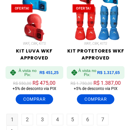
OFERTA!
OFERTA!
WKF
,
CBK
,
KITS
WKF
,
CBK
,
KITS
KIT LUVA WKF
KIT PROTETORES WKF
APPROVED
APPROVED
À vista no
À vista no
R$
451,25
R$
1.317,65
Pix:
Pix:
R$
475,00
R$
1.387,00
R$
550,00
R$
1.750,00
+5% de desconto via PIX
+5% de desconto via PIX
COMPRAR
COMPRAR
1
2
3
4
5
6
7