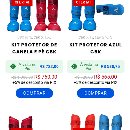
OFERTA!
OFERTA!
CBK
,
KITS
,
CBK STORE
CBK
,
KITS
,
CBK STORE
KIT PROTETOR DE
KIT PROTETOR AZUL
CANELA E PÉ CBK
CBK
À vista no
À vista no
R$
722,00
R$
536,75
Pix:
Pix:
R$
760,00
R$
565,00
R$
1.000,00
R$
720,00
+5% de desconto via PIX
+5% de desconto via PIX
COMPRAR
COMPRAR