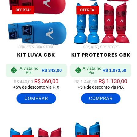
OFERTA!
OFERTA!
CBK
,
KITS
,
CBK STORE
CBK
,
KITS
,
CBK STORE
KIT LUVA CBK
KIT PROTETORES CBK
À vista no
À vista no
R$
342,00
R$
1.073,50
Pix:
Pix:
R$
360,00
R$
1.130,00
R$
440,00
R$
1.440,00
+5% de desconto via PIX
+5% de desconto via PIX
COMPRAR
COMPRAR