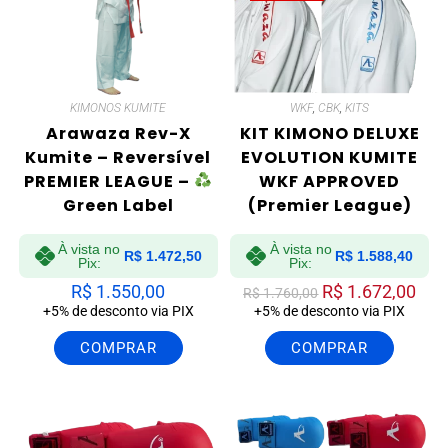
KIMONOS KUMITE
WKF
,
CBK
,
KITS
Arawaza Rev-X
KIT KIMONO DELUXE
Kumite – Reversível
EVOLUTION KUMITE
PREMIER LEAGUE –
WKF APPROVED
Green Label
(Premier League)
À vista no
À vista no
R$
1.472,50
R$
1.588,40
Pix:
Pix:
R$
1.550,00
R$
1.672,00
R$
1.760,00
+5% de desconto via PIX
+5% de desconto via PIX
COMPRAR
COMPRAR