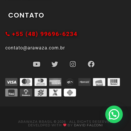
CONTATO
+55 (48) 99696-6234
contato@arawaza.com.br
ARAWAZA BRASIL © 2026 · ALL RIGHTS RESERVED.
DEVELOPED WITH
BY
DAVID FALCONI