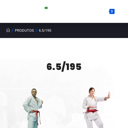
0
/
/
PRODUTOS
6.5/195
6.5/195