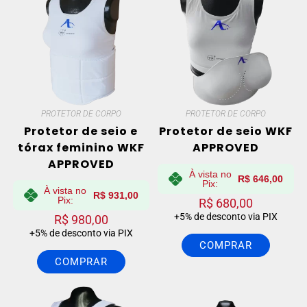
PROTETOR DE CORPO
PROTETOR DE CORPO
Protetor de seio e
Protetor de seio WKF
tórax feminino WKF
APPROVED
APPROVED
À vista no
R$
646,00
Pix:
À vista no
R$
931,00
Pix:
R$
680,00
+5% de desconto via PIX
R$
980,00
+5% de desconto via PIX
COMPRAR
COMPRAR