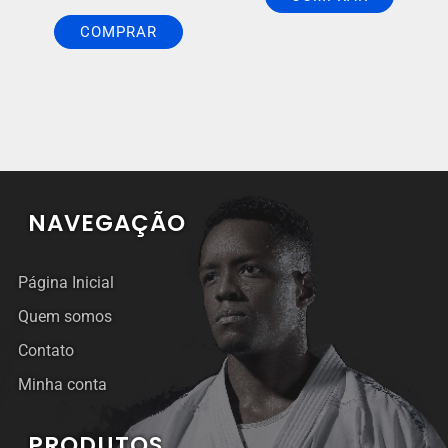
Avaliação
COMPRAR
5.00
de 5
NAVEGAÇÃO
Página Inicial
Quem somos
Contato
Minha conta
PRODUTOS