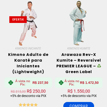
OFERTA!
KIMONOS INICIANTE
KIMONOS KUMITE
Kimono Adulto de
Arawaza Rev-X
Karatê para
Kumite – Reversível
Iniciantes
PREMIER LEAGUE –
(Lightweight)
Green Label
À vista no
À vista no
R$
237,50
R$
1.472,50
Pix:
Pix:
R$
250,00
R$
1.550,00
R$
315,00
+5% de desconto via PIX
+5% de desconto via PIX
COMPRAR