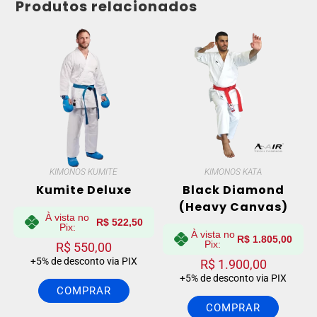
Produtos relacionados
KIMONOS KUMITE
KIMONOS KATA
Kumite Deluxe
Black Diamond
(Heavy Canvas)
À vista no
R$
522,50
Pix:
À vista no
R$
1.805,00
Pix:
R$
550,00
+5% de desconto via PIX
R$
1.900,00
+5% de desconto via PIX
COMPRAR
COMPRAR