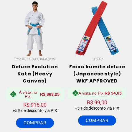
KIMONOS KATA
,
KIMONOS
FAIXAS
Deluxe Evolution
Faixa kumite deluxe
Kata (Heavy
(Japanese style)
Canvas)
WKF APPROVED
À vista no
À vista no Pix:
R$
94,05
R$
869,25
Pix:
R$
99,00
R$
915,00
+5% de desconto via PIX
+5% de desconto via PIX
COMPRAR
COMPRAR