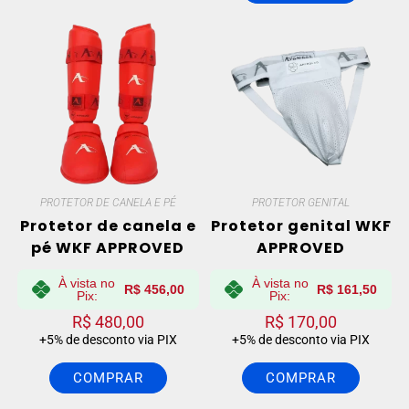
PROTETOR DE CANELA E PÉ
PROTETOR GENITAL
Protetor de canela e
Protetor genital WKF
pé WKF APPROVED
APPROVED
À vista no
À vista no
R$
456,00
R$
161,50
Pix:
Pix:
R$
480,00
R$
170,00
+5% de desconto via PIX
+5% de desconto via PIX
COMPRAR
COMPRAR