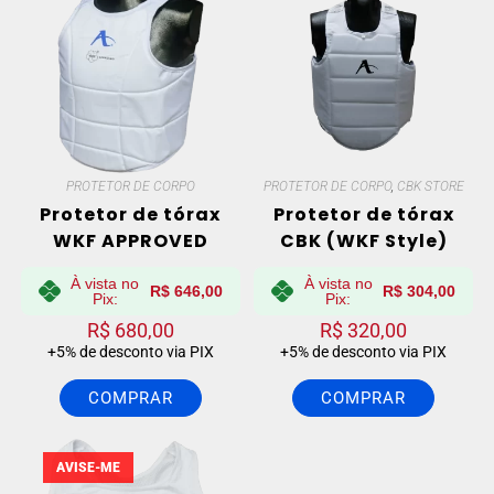
PROTETOR DE CORPO
PROTETOR DE CORPO
,
CBK STORE
Protetor de tórax
Protetor de tórax
WKF APPROVED
CBK (WKF Style)
À vista no
À vista no
R$
646,00
R$
304,00
Pix:
Pix:
R$
680,00
R$
320,00
+5% de desconto via PIX
+5% de desconto via PIX
COMPRAR
COMPRAR
AVISE-ME