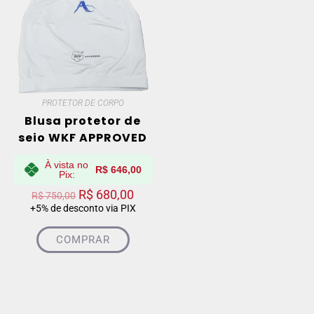
PROTETOR DE CORPO
Blusa protetor de
seio WKF APPROVED
À vista no
R$
646,00
Pix:
R$
680,00
R$
750,00
+5% de desconto via PIX
COMPRAR