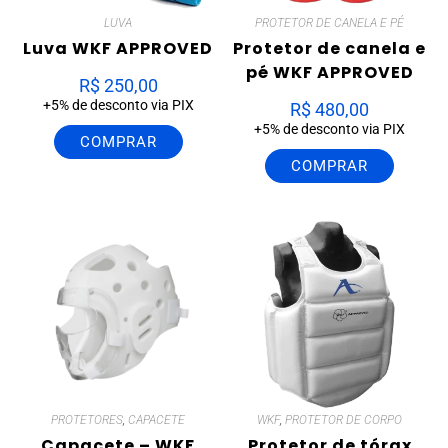
LUVA
PROTETOR DE CANELA E PÉ
Luva WKF APPROVED
Protetor de canela e
pé WKF APPROVED
R$
250,00
+5% de desconto via PIX
R$
480,00
+5% de desconto via PIX
COMPRAR
COMPRAR
PROTETORES
,
CAPACETE
WKF
,
PROTETOR DE CORPO
Capacete – WKF
Protetor de tórax