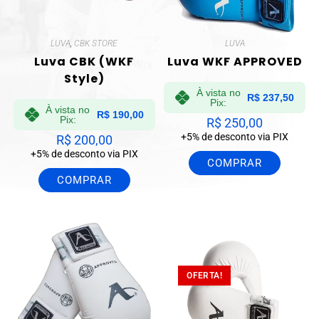
LUVA
,
CBK STORE
LUVA
Luva CBK (WKF
Luva WKF APPROVED
Style)
À vista no
R$
237,50
Pix:
À vista no
R$
190,00
Pix:
R$
250,00
+5% de desconto via PIX
R$
200,00
+5% de desconto via PIX
COMPRAR
COMPRAR
OFERTA!