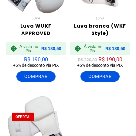
LUVA
LUVA
Luva WUKF
Luva branca (WKF
APPROVED
Style)
À vista no
À vista no
R$
180,50
R$
180,50
Pix:
Pix:
R$
190,00
R$
190,00
R$
220,00
+5% de desconto via PIX
+5% de desconto via PIX
COMPRAR
COMPRAR
OFERTA!