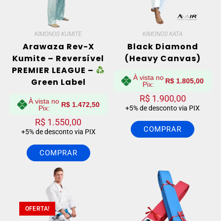
KIMONOS KUMITE
KIMONOS KATA
Arawaza Rev-X
Black Diamond
Kumite – Reversível
(Heavy Canvas)
PREMIER LEAGUE –
À vista no
Green Label
R$
1.805,00
Pix:
R$
1.900,00
À vista no
R$
1.472,50
Pix:
+5% de desconto via PIX
R$
1.550,00
COMPRAR
+5% de desconto via PIX
COMPRAR
OFERTA!