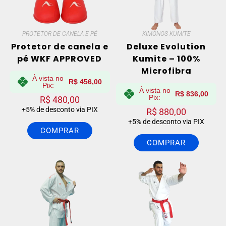
PROTETOR DE CANELA E PÉ
KIMONOS KUMITE
Protetor de canela e
Deluxe Evolution
pé WKF APPROVED
Kumite – 100%
Microfibra
À vista no
R$
456,00
Pix:
À vista no
R$
836,00
Pix:
R$
480,00
+5% de desconto via PIX
R$
880,00
+5% de desconto via PIX
COMPRAR
COMPRAR