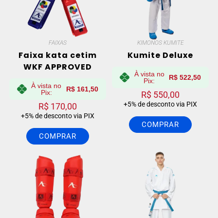
FAIXAS
KIMONOS KUMITE
Faixa kata cetim
Kumite Deluxe
WKF APPROVED
À vista no
R$
522,50
Pix:
À vista no
R$
161,50
Pix:
R$
550,00
+5% de desconto via PIX
R$
170,00
+5% de desconto via PIX
COMPRAR
COMPRAR