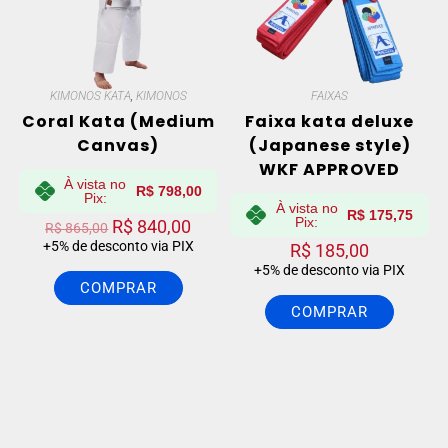
KIMONOS KATA
,
KIMONOS
FAIXAS
Coral Kata (Medium
Faixa kata deluxe
Canvas)
(Japanese style)
WKF APPROVED
À vista no
R$
798,00
Pix:
À vista no
R$
175,75
Pix:
R$
840,00
R$
865,00
+5% de desconto via PIX
R$
185,00
+5% de desconto via PIX
COMPRAR
COMPRAR