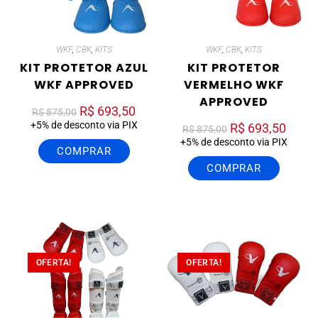
WKF
,
CBK
,
KITS
WKF
,
CBK
,
KITS
KIT PROTETOR AZUL
KIT PROTETOR
WKF APPROVED
VERMELHO WKF
APPROVED
R$
693,50
R$
875,00
+5% de desconto via PIX
R$
693,50
R$
875,00
+5% de desconto via PIX
COMPRAR
COMPRAR
OFERTA!
OFERTA!