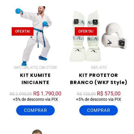
OFERTA!
OFERTA!
WKF
,
CBK
,
KITS
,
CBK STORE
WKF
,
KITS
KIT KUMITE
KIT PROTETOR
INICIANTE
BRANCO (WKF Style)
R$
1.790,00
R$
575,00
R$
2.090,00
R$
720,00
+5% de desconto via PIX
+5% de desconto via PIX
COMPRAR
COMPRAR