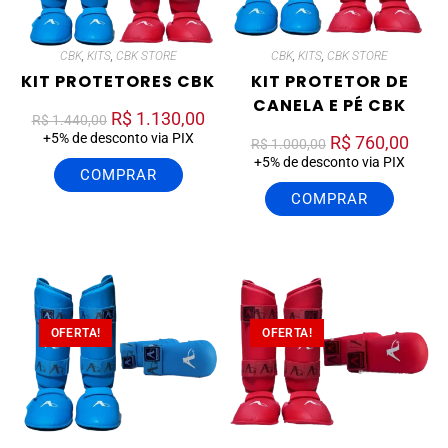
CBK
,
KITS
,
CBK STORE
CBK
,
KITS
,
CBK STORE
KIT PROTETORES CBK
KIT PROTETOR DE
CANELA E PÉ CBK
R$
1.130,00
R$
1.440,00
+5% de desconto via PIX
R$
760,00
R$
1.000,00
+5% de desconto via PIX
COMPRAR
COMPRAR
OFERTA!
OFERTA!