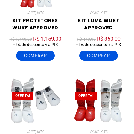
WUKF
,
KITS
WUKF
,
KITS
KIT PROTETORES
KIT LUVA WUKF
WUKF APPROVED
APPROVED
R$
1.159,00
R$
360,00
R$
1.440,00
R$
440,00
+5% de desconto via PIX
+5% de desconto via PIX
COMPRAR
COMPRAR
OFERTA!
OFERTA!
WUKF
,
KITS
WUKF
,
KITS