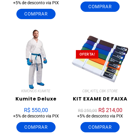
+5% de desconto via PIX
COMPRAR
COMPRAR
OFERTA!
KIMONOS KUMITE
CBK
,
KITS
,
CBK STORE
Kumite Deluxe
KIT EXAME DE FAIXA
R$
550,00
R$
214,00
R$
250,00
+5% de desconto via PIX
+5% de desconto via PIX
COMPRAR
COMPRAR