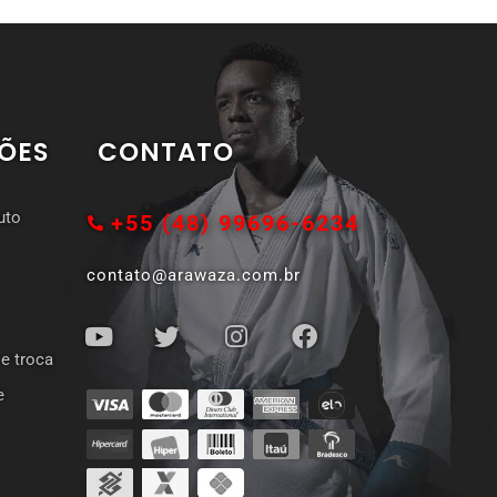
ÕES
CONTATO
uto
+55 (48) 99696-6234
contato@arawaza.com.br
 e troca
e