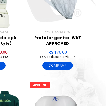
A E PÉ
PROTETOR GENITAL
ela e pé
Protetor genital WKF
tyle)
APPROVED
0,00
R$
170,00
ia PIX
+5% de desconto via PIX
COMPRAR
AVISE-ME