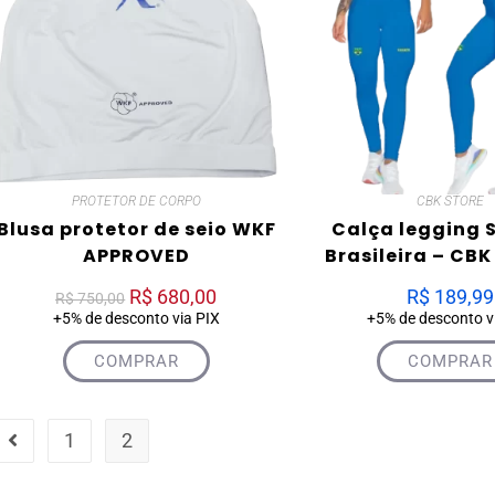
PROTETOR DE CORPO
CBK STORE
Blusa protetor de seio WKF
Calça legging 
APPROVED
Brasileira – CBK
R$
680,00
R$
189,99
R$
750,00
+5% de desconto via PIX
+5% de desconto v
COMPRAR
COMPRAR
1
2