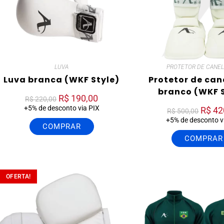
LUVA
PROTETOR DE CANEL
Luva branca (WKF Style)
Protetor de can
branco (WKF S
R$
190,00
R$
220,00
+5% de desconto via PIX
R$
42
R$
500,00
+5% de desconto v
COMPRAR
COMPRAR
OFERTA!