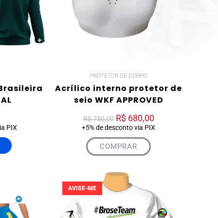
PROTETOR DE CORPO
rasileira
Acrílico interno protetor de
IAL
seio WKF APPROVED
R$
680,00
R$
750,00
ia PIX
+5% de desconto via PIX
COMPRAR
AVISE-ME