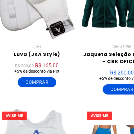
LUVA
CBK STORE
Luva (JKA Style)
Jaqueta Seleção B
– CBK OFIC
R$
165,00
R$
200,00
+5% de desconto via PIX
R$
260,00
+5% de desconto v
COMPRAR
COMPRAR
AVISE-ME
AVISE-ME