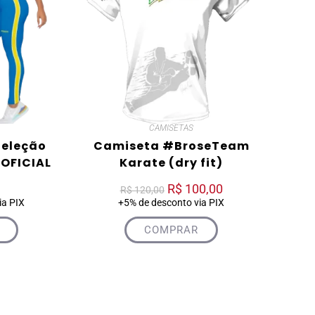
CAMISETAS
Seleção
Camiseta #BroseTeam
 OFICIAL
Karate (dry fit)
R$
100,00
R$
120,00
ia PIX
+5% de desconto via PIX
COMPRAR