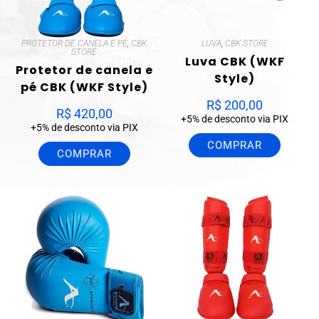
PROTETOR DE CANELA E PÉ
,
CBK
LUVA
,
CBK STORE
STORE
Luva CBK (WKF
Protetor de canela e
Style)
pé CBK (WKF Style)
R$
200,00
R$
420,00
+5% de desconto via PIX
+5% de desconto via PIX
COMPRAR
COMPRAR