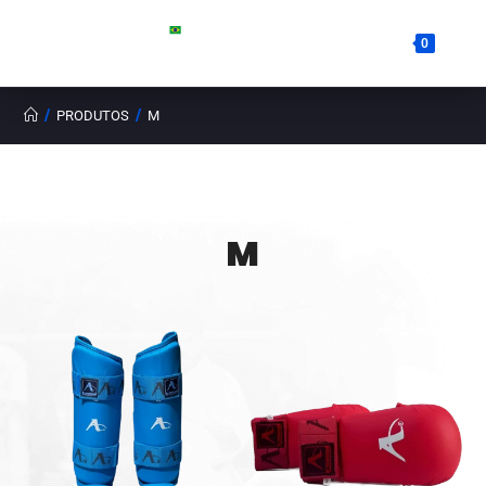
0
/
/
PRODUTOS
M
M