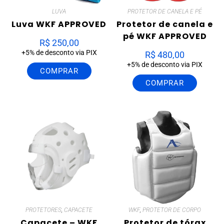
LUVA
PROTETOR DE CANELA E PÉ
Luva WKF APPROVED
Protetor de canela e
pé WKF APPROVED
R$
250,00
+5% de desconto via PIX
R$
480,00
+5% de desconto via PIX
COMPRAR
COMPRAR
PROTETORES
,
CAPACETE
WKF
,
PROTETOR DE CORPO
Capacete – WKF
Protetor de tórax