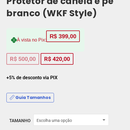
Protetor de canela e pé
branco (WKF Style)
R$
399,00
À vista no Pix:
R$
500,00
R$
420,00
+5% de desconto via PIX
Guia Tamanhos
TAMANHO
Escolha uma opção