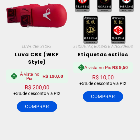
LUVA
,
CBK STORE
ETIQUETAS
,
BOLSAS E ACESSÓRIOS
Luva CBK (WKF
Etiquetas estilos
Style)
À vista no Pix:
R$
9,50
À vista no
R$
190,00
R$
10,00
Pix:
+5% de desconto via PIX
R$
200,00
+5% de desconto via PIX
COMPRAR
COMPRAR