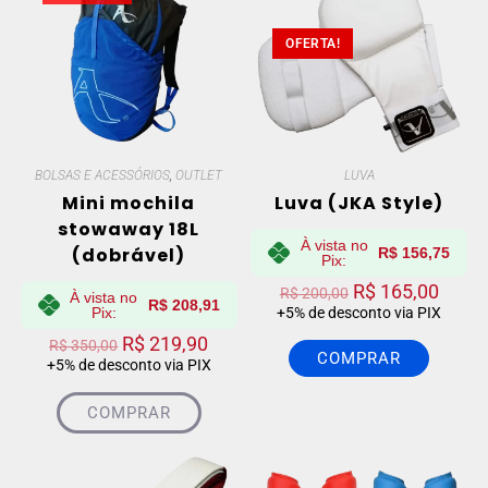
OFERTA!
BOLSAS E ACESSÓRIOS
,
OUTLET
LUVA
Mini mochila
Luva (JKA Style)
stowaway 18L
À vista no
(dobrável)
R$
156,75
Pix:
R$
165,00
R$
200,00
À vista no
R$
208,91
Pix:
+5% de desconto via PIX
R$
219,90
R$
350,00
COMPRAR
+5% de desconto via PIX
COMPRAR