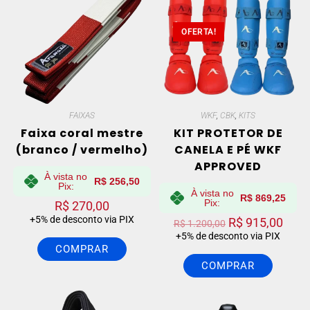
OFERTA!
FAIXAS
WKF
,
CBK
,
KITS
Faixa coral mestre
KIT PROTETOR DE
(branco / vermelho)
CANELA E PÉ WKF
APPROVED
À vista no
R$
256,50
Pix:
À vista no
R$
869,25
Pix:
R$
270,00
+5% de desconto via PIX
R$
915,00
R$
1.200,00
+5% de desconto via PIX
COMPRAR
COMPRAR