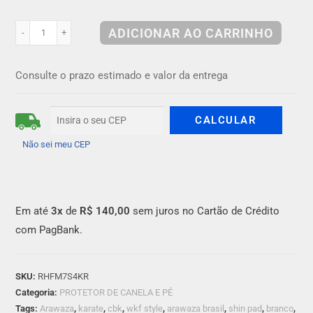
ADICIONAR AO CARRINHO
-
+
Consulte o prazo estimado e valor da entrega
Não sei meu CEP
Em até
3x
de
R$ 140,00
sem juros no Cartão de Crédito
com PagBank.
SKU:
RHFM7S4KR
Categoria:
PROTETOR DE CANELA E PÉ
Tags:
Arawaza
,
karate
,
cbk
,
wkf style
,
arawaza brasil
,
shin pad
,
branco
,