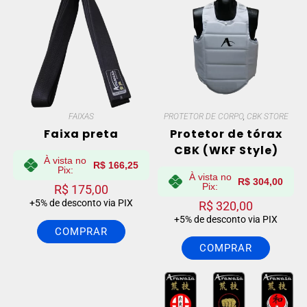
FAIXAS
PROTETOR DE CORPO
,
CBK STORE
Faixa preta
Protetor de tórax
CBK (WKF Style)
À vista no
R$
166,25
Pix:
À vista no
R$
304,00
Pix:
R$
175,00
+5% de desconto via PIX
R$
320,00
+5% de desconto via PIX
COMPRAR
COMPRAR