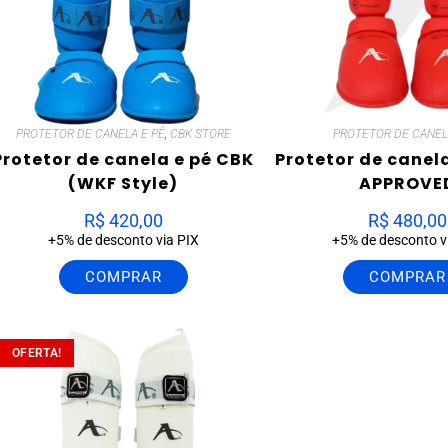
PROTETOR DE CANELA E PÉ
,
CBK STORE
PROTETOR DE CANEL
Protetor de canela e pé CBK
Protetor de canel
(WKF Style)
APPROVE
R$
420,00
R$
480,00
+5% de desconto via PIX
+5% de desconto v
COMPRAR
COMPRAR
OFERTA!