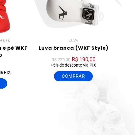
A E PÉ
LUVA
a e pé WKF
Luva branca (WKF Style)
D
R$
190,00
R$
220,00
+5% de desconto via PIX
ia PIX
COMPRAR