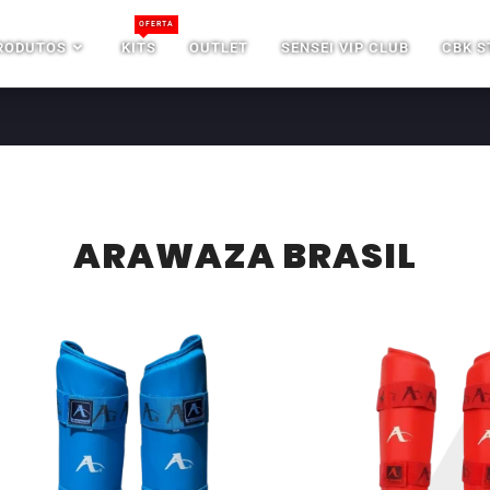
OFERTA
RODUTOS
KITS
OUTLET
SENSEI VIP CLUB
CBK S
ARAWAZA BRASIL