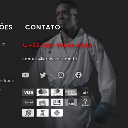
ÕES
CONTATO
uto
+55 (48) 99696-6234
contato@arawaza.com.br
 e troca
e