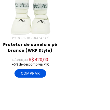
PROTETOR DE CANELA E PÉ
Protetor de canela e pé
branco (WKF Style)
R$
420,00
R$
500,00
+5% de desconto via PIX
COMPRAR