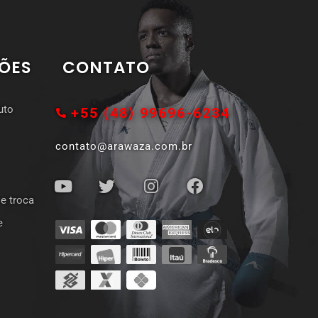
ÕES
CONTATO
uto
+55 (48) 99696-6234
contato@arawaza.com.br
 e troca
e