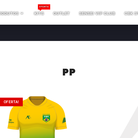
OFERTA
RODUTOS
KITS
OUTLET
SENSEI VIP CLUB
CBK S
PP
OFERTA!