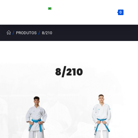
0
/
/
PRODUTOS
8/210
8/210