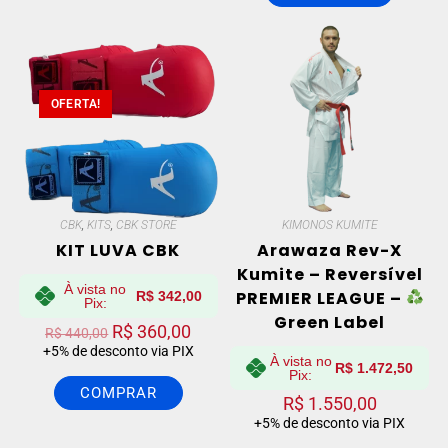
OFERTA!
CBK
,
KITS
,
CBK STORE
KIMONOS KUMITE
KIT LUVA CBK
Arawaza Rev-X
Kumite – Reversível
À vista no
PREMIER LEAGUE –
R$
342,00
Pix:
Green Label
R$
360,00
R$
440,00
+5% de desconto via PIX
À vista no
R$
1.472,50
Pix:
COMPRAR
R$
1.550,00
+5% de desconto via PIX