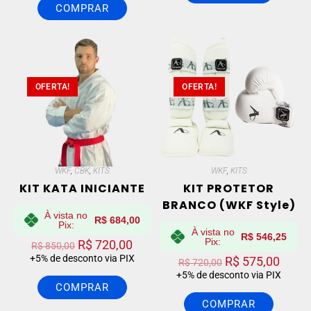
COMPRAR
OFERTA!
OFERTA!
WKF
,
CBK
,
KITS
WKF
,
KITS
KIT KATA INICIANTE
KIT PROTETOR
BRANCO (WKF Style)
À vista no
R$
684,00
Pix:
À vista no
R$
546,25
Pix:
R$
720,00
R$
850,00
+5% de desconto via PIX
R$
575,00
R$
720,00
+5% de desconto via PIX
COMPRAR
COMPRAR