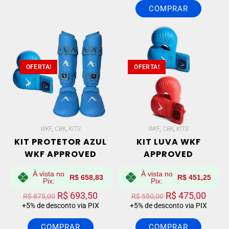
COMPRAR
OFERTA!
OFERTA!
WKF
,
CBK
,
KITS
WKF
,
CBK
,
KITS
KIT PROTETOR AZUL
KIT LUVA WKF
WKF APPROVED
APPROVED
À vista no
À vista no
R$
658,83
R$
451,25
Pix:
Pix:
R$
693,50
R$
475,00
R$
875,00
R$
550,00
+5% de desconto via PIX
+5% de desconto via PIX
COMPRAR
COMPRAR