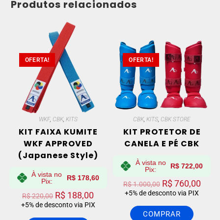
Produtos relacionados
OFERTA!
OFERTA!
WKF
,
CBK
,
KITS
CBK
,
KITS
,
CBK STORE
KIT FAIXA KUMITE
KIT PROTETOR DE
WKF APPROVED
CANELA E PÉ CBK
(Japanese Style)
À vista no
R$
722,00
Pix:
À vista no
R$
178,60
Pix:
R$
760,00
R$
1.000,00
+5% de desconto via PIX
R$
188,00
R$
220,00
+5% de desconto via PIX
COMPRAR