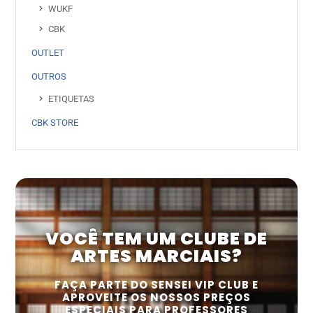
WUKF
CBK
OUTLET
OUTROS
ETIQUETAS
CBK STORE
VOCÊ TEM UM CLUBE DE
ARTES MARCIAIS?
FAÇA PARTE DO SENSEI VIP CLUB E
APROVEITE OS NOSSOS PREÇOS
ESPECIAIS PARA PROFESSORES