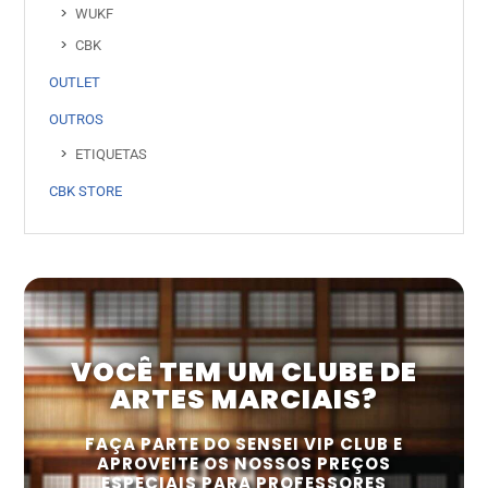
WUKF
CBK
OUTLET
OUTROS
ETIQUETAS
CBK STORE
VOCÊ TEM UM CLUBE DE
ARTES MARCIAIS?
FAÇA PARTE DO SENSEI VIP CLUB E
APROVEITE OS NOSSOS PREÇOS
ESPECIAIS PARA PROFESSORES