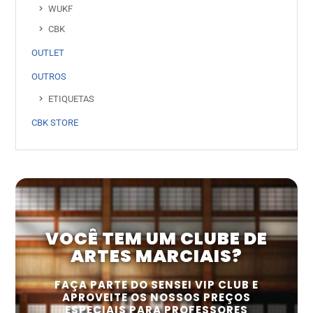
WUKF
CBK
OUTLET
OUTROS
ETIQUETAS
CBK STORE
VOCÊ TEM UM CLUBE DE
ARTES MARCIAIS?
FAÇA PARTE DO SENSEI VIP CLUB E
APROVEITE OS NOSSOS PREÇOS
ESPECIAIS PARA PROFESSORES