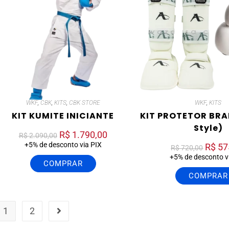
WKF
,
CBK
,
KITS
,
CBK STORE
WKF
,
KITS
KIT KUMITE INICIANTE
KIT PROTETOR BR
Style)
R$
1.790,00
R$
2.090,00
+5% de desconto via PIX
R$
57
R$
720,00
+5% de desconto v
COMPRAR
COMPRAR
1
2