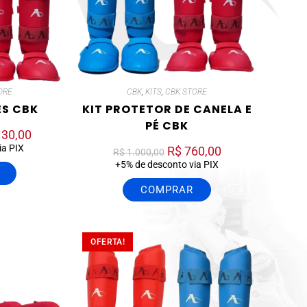
ORE
CBK
,
KITS
,
CBK STORE
ES CBK
KIT PROTETOR DE CANELA E
PÉ CBK
130,00
ia PIX
R$
760,00
R$
1.000,00
+5% de desconto via PIX
COMPRAR
OFERTA!