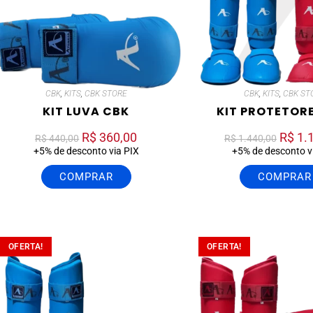
CBK
,
KITS
,
CBK STORE
CBK
,
KITS
,
CBK ST
KIT LUVA CBK
KIT PROTETOR
R$
360,00
R$
1.
R$
440,00
R$
1.440,00
+5% de desconto via PIX
+5% de desconto v
COMPRAR
COMPRAR
OFERTA!
OFERTA!