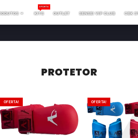
OFERTA
RODUTOS
KITS
OUTLET
SENSEI VIP CLUB
CBK S
PROTETOR
OFERTA!
OFERTA!