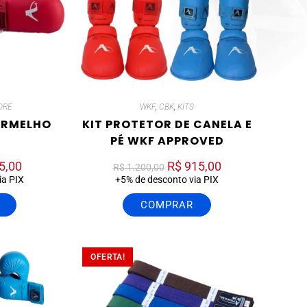
ORE
WKF
,
CBK
,
KITS
ERMELHO
KIT PROTETOR DE CANELA E
PÉ WKF APPROVED
5,00
R$
915,00
R$
1.200,00
ia PIX
+5% de desconto via PIX
COMPRAR
OFERTA!