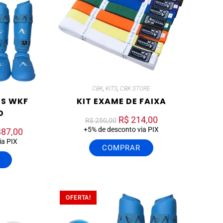
CBK
,
KITS
,
CBK STORE
ES WKF
KIT EXAME DE FAIXA
D
R$
214,00
R$
250,00
+5% de desconto via PIX
387,00
ia PIX
COMPRAR
OFERTA!