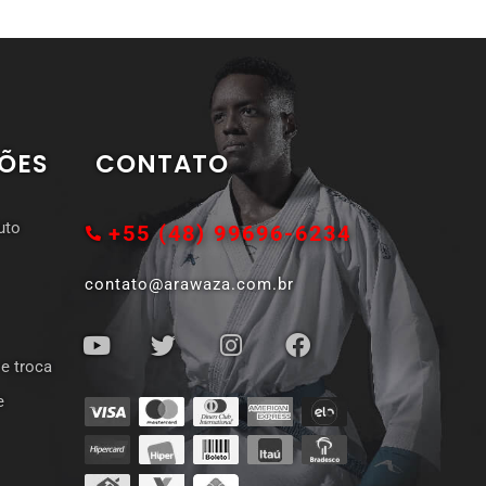
ÕES
CONTATO
uto
+55 (48) 99696-6234
contato@arawaza.com.br
 e troca
e