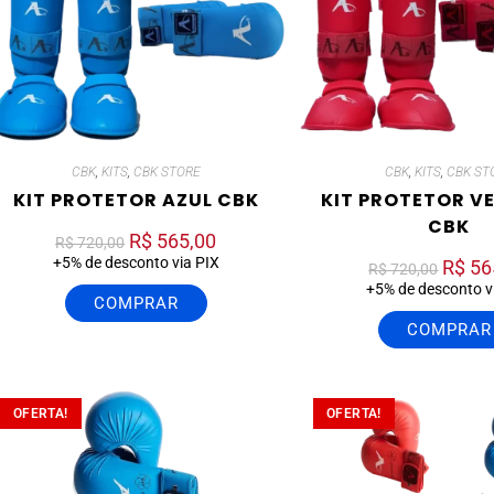
CBK
,
KITS
,
CBK STORE
CBK
,
KITS
,
CBK ST
KIT PROTETOR AZUL CBK
KIT PROTETOR V
CBK
R$
565,00
R$
720,00
+5% de desconto via PIX
R$
56
R$
720,00
+5% de desconto v
COMPRAR
COMPRAR
OFERTA!
OFERTA!