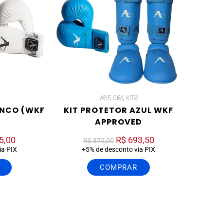
WKF
,
CBK
,
KITS
ANCO (WKF
KIT PROTETOR AZUL WKF
APPROVED
5,00
R$
693,50
R$
875,00
ia PIX
+5% de desconto via PIX
COMPRAR