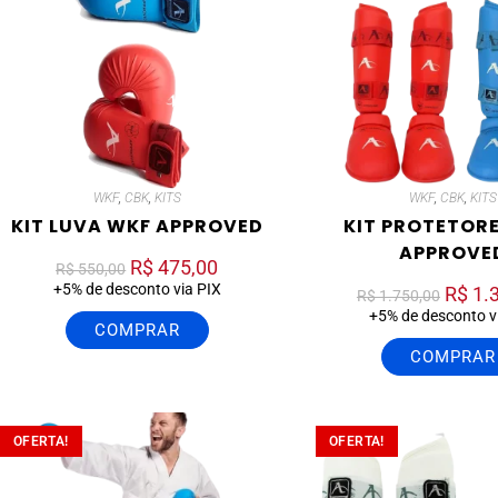
WKF
,
CBK
,
KITS
WKF
,
CBK
,
KITS
KIT LUVA WKF APPROVED
KIT PROTETOR
APPROVE
R$
475,00
R$
550,00
+5% de desconto via PIX
R$
1.
R$
1.750,00
+5% de desconto v
COMPRAR
COMPRAR
OFERTA!
OFERTA!