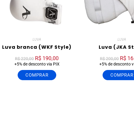
LUVA
LUVA
Luva branca (WKF Style)
Luva (JKA St
R$
190,00
R$
16
R$
220,00
R$
200,00
+5% de desconto via PIX
+5% de desconto v
COMPRAR
COMPRAR