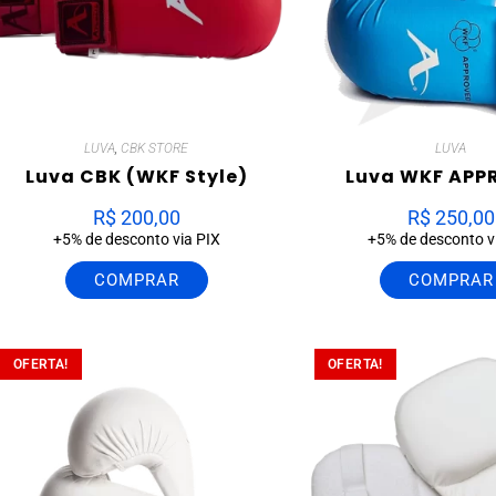
LUVA
,
CBK STORE
LUVA
Luva CBK (WKF Style)
Luva WKF APP
R$
200,00
R$
250,00
+5% de desconto via PIX
+5% de desconto v
COMPRAR
COMPRAR
OFERTA!
OFERTA!