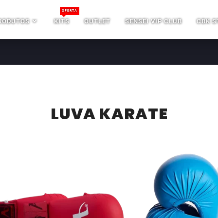
OFERTA
RODUTOS
KITS
OUTLET
SENSEI VIP CLUB
CBK S
LUVA KARATE