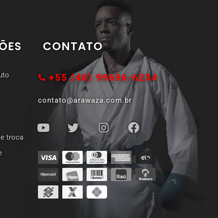
ÕES
CONTATO
uto
+55 (48) 99696-6234
contato@arawaza.com.br
 e troca
e