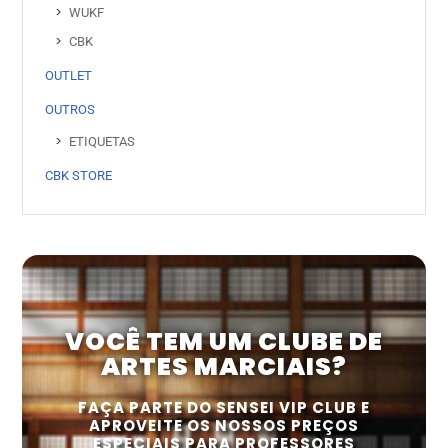
WUKF
CBK
OUTLET
OUTROS
ETIQUETAS
CBK STORE
VOCÊ TEM UM CLUBE DE
ARTES MARCIAIS?
FAÇA PARTE DO SENSEI VIP CLUB E
APROVEITE OS NOSSOS PREÇOS
ESPECIAIS PARA PROFESSORES