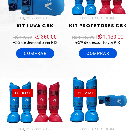
CBK
,
KITS
,
CBK STORE
CBK
,
KITS
,
CBK STORE
KIT LUVA CBK
KIT PROTETORES CBK
R$
360,00
R$
1.130,00
R$
440,00
R$
1.440,00
+5% de desconto via PIX
+5% de desconto via PIX
COMPRAR
COMPRAR
OFERTA!
OFERTA!
CBK
,
KITS
,
CBK STORE
CBK
,
KITS
,
CBK STORE