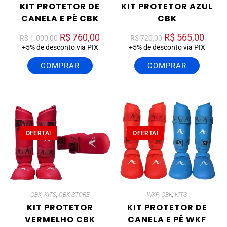
KIT PROTETOR DE
KIT PROTETOR AZUL
CANELA E PÉ CBK
CBK
R$
760,00
R$
565,00
R$
1.000,00
R$
720,00
+5% de desconto via PIX
+5% de desconto via PIX
COMPRAR
COMPRAR
OFERTA!
OFERTA!
CBK
,
KITS
,
CBK STORE
WKF
,
CBK
,
KITS
KIT PROTETOR
KIT PROTETOR DE
VERMELHO CBK
CANELA E PÉ WKF