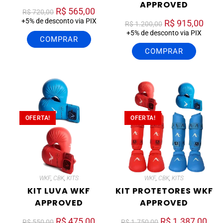
APPROVED
R$
565,00
R$
720,00
+5% de desconto via PIX
R$
915,00
R$
1.200,00
+5% de desconto via PIX
COMPRAR
COMPRAR
OFERTA!
OFERTA!
WKF
,
CBK
,
KITS
WKF
,
CBK
,
KITS
KIT LUVA WKF
KIT PROTETORES WKF
APPROVED
APPROVED
R$
475,00
R$
1.387,00
R$
550,00
R$
1.750,00