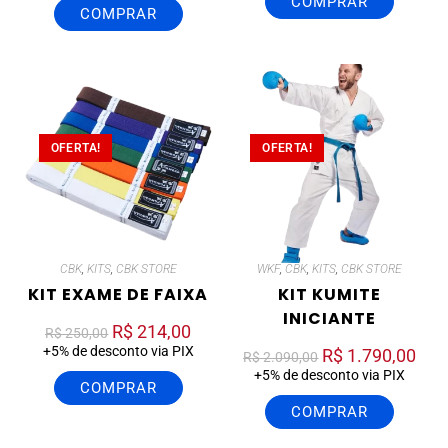
COMPRAR
COMPRAR
OFERTA!
OFERTA!
CBK
,
KITS
,
CBK STORE
WKF
,
CBK
,
KITS
,
CBK STORE
KIT EXAME DE FAIXA
KIT KUMITE
INICIANTE
R$
214,00
R$
250,00
+5% de desconto via PIX
R$
1.790,00
R$
2.090,00
+5% de desconto via PIX
COMPRAR
COMPRAR