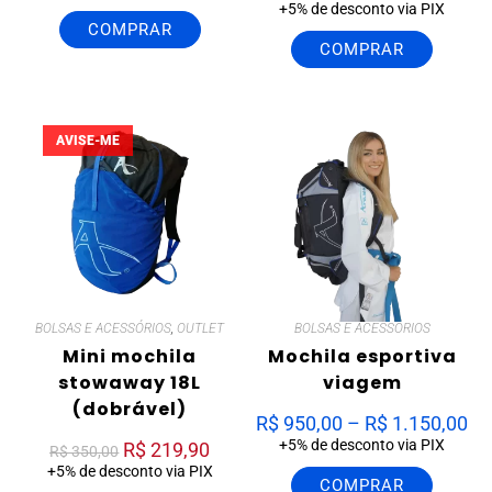
+5% de desconto via PIX
COMPRAR
COMPRAR
AVISE-ME
BOLSAS E ACESSÓRIOS
,
OUTLET
BOLSAS E ACESSÓRIOS
Mini mochila
Mochila esportiva
stowaway 18L
viagem
(dobrável)
R$
950,00
–
R$
1.150,00
+5% de desconto via PIX
R$
219,90
R$
350,00
+5% de desconto via PIX
COMPRAR