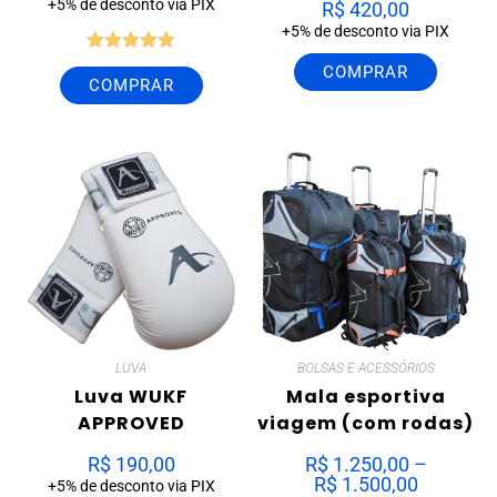
+5% de desconto via PIX
R$
420,00
+5% de desconto via PIX
Avaliação
COMPRAR
COMPRAR
5.00
de 5
LUVA
BOLSAS E ACESSÓRIOS
Luva WUKF
Mala esportiva
APPROVED
viagem (com rodas)
R$
190,00
R$
1.250,00
–
R$
1.500,00
+5% de desconto via PIX