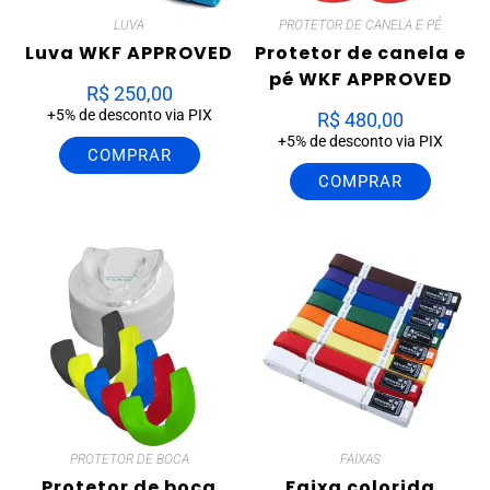
LUVA
PROTETOR DE CANELA E PÉ
Luva WKF APPROVED
Protetor de canela e
pé WKF APPROVED
R$
250,00
+5% de desconto via PIX
R$
480,00
+5% de desconto via PIX
COMPRAR
COMPRAR
PROTETOR DE BOCA
FAIXAS
Protetor de boca
Faixa colorida