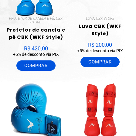
PROTETOR DE CANELA E PÉ
,
CBK
LUVA
,
CBK STORE
STORE
Luva CBK (WKF
Protetor de canela e
Style)
pé CBK (WKF Style)
R$
200,00
R$
420,00
+5% de desconto via PIX
+5% de desconto via PIX
COMPRAR
COMPRAR