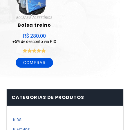
BOLSAS E ACESSÓRIOS
Bolsa treino
R$
280,00
+5% de desconto via PIX
Avaliação
COMPRAR
5.00
de 5
CATEGORIAS DE PRODUTOS
KIDS
KIMONOS