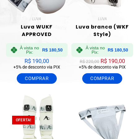
LUVA
LUVA
Luva WUKF
Luva branca (WKF
APPROVED
Style)
À vista no
À vista no
R$
180,50
R$
180,50
Pix:
Pix:
R$
190,00
R$
190,00
R$
220,00
+5% de desconto via PIX
+5% de desconto via PIX
COMPRAR
COMPRAR
OFERTA!