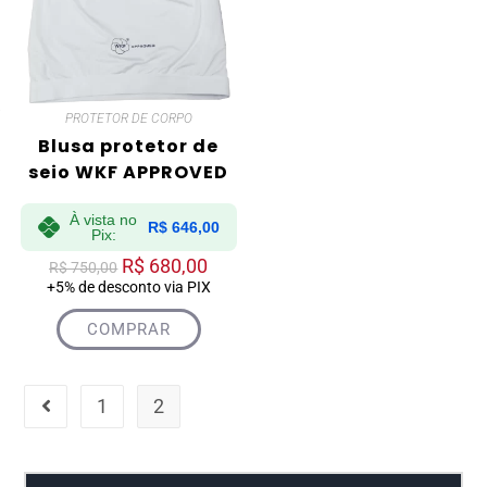
PROTETOR DE CORPO
Blusa protetor de
seio WKF APPROVED
À vista no
R$
646,00
Pix:
R$
680,00
R$
750,00
+5% de desconto via PIX
COMPRAR
1
2