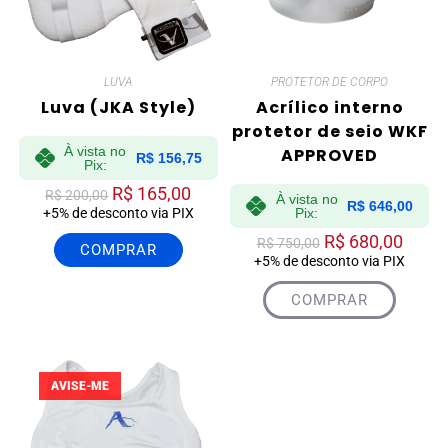
LUVA
PROTETOR DE CORPO
Luva (JKA Style)
Acrílico interno
protetor de seio WKF
À vista no
APPROVED
R$
156,75
Pix:
R$
165,00
R$
200,00
À vista no
R$
646,00
+5% de desconto via PIX
Pix:
R$
680,00
R$
750,00
COMPRAR
+5% de desconto via PIX
COMPRAR
AVISE-ME