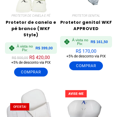
PROTETOR DE CANELA E PÉ
PROTETOR GENITAL
Protetor de canela e
Protetor genital WKF
pé branco (WKF
APPROVED
Style)
À vista no
R$
161,50
Pix:
À vista no
R$
399,00
Pix:
R$
170,00
+5% de desconto via PIX
R$
420,00
R$
500,00
+5% de desconto via PIX
COMPRAR
COMPRAR
AVISE-ME
OFERTA!