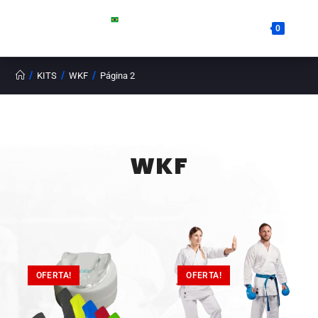
0
/
/
/
KITS
WKF
Página 2
WKF
OFERTA!
OFERTA!