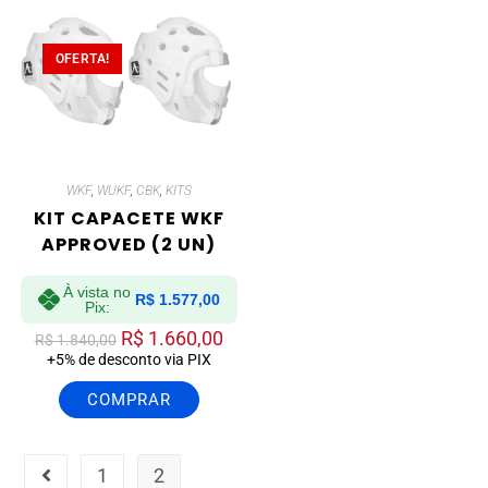
OFERTA!
WKF
,
WUKF
,
CBK
,
KITS
KIT CAPACETE WKF
APPROVED (2 UN)
À vista no
R$
1.577,00
Pix:
R$
1.660,00
R$
1.840,00
+5% de desconto via PIX
COMPRAR
1
2