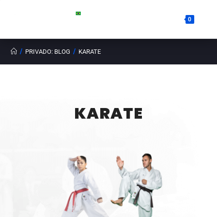
0
/
/
PRIVADO: BLOG
KARATE
KARATE