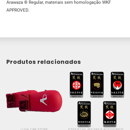
Arawaza ® Regular, materiais sem homologação WKF
APPROVED.
Produtos relacionados
LUVA
,
CBK STORE
ETIQUETAS
,
BOLSAS E ACESSÓRIOS