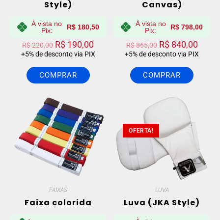
Style)
Canvas)
À vista no
À vista no
R$
180,50
R$
798,00
Pix:
Pix:
R$
190,00
R$
840,00
R$
220,00
R$
865,00
+5% de desconto via PIX
+5% de desconto via PIX
COMPRAR
COMPRAR
OFERTA!
FAIXAS
LUVA
Faixa colorida
Luva (JKA Style)