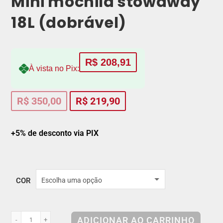
Mini mochila stowaway
18L (dobrável)
R$
208,91
À vista no Pix:
R$
350,00
R$
219,90
+5% de desconto via PIX
COR
Escolha uma opção
ADICIONAR AO CARRINHO
-
+