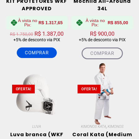
KIT PROTETORES WKF
Mochila All-Around
APPROVED
34L
À vista no
À vista no
R$
1.317,65
R$
855,00
Pix:
Pix:
R$
1.387,00
R$
900,00
R$
1.750,00
+5% de desconto via PIX
+5% de desconto via PIX
COMPRAR
COMPRAR
OFERTA!
OFERTA!
LUVA
KIMONOS KATA
,
KIMONOS
Luva branca (WKF
Coral Kata (Medium