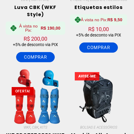
Luva CBK (WKF
Etiquetas estilos
Style)
À vista no Pix:
R$
9,50
À vista no
R$
190,00
R$
10,00
Pix:
+5% de desconto via PIX
R$
200,00
+5% de desconto via PIX
COMPRAR
COMPRAR
AVISE-ME
OFERTA!
WKF
,
CBK
,
KITS
BOLSAS E ACESSÓRIOS