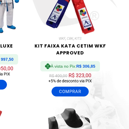
WKF
,
CBK
,
KITS
ELUXE
KIT FAIXA KATA CETIM WKF
APPROVED
997,50
À vista no Pix:
R$
306,85
050,00
ia PIX
R$
323,00
R$
400,00
+5% de desconto via PIX
COMPRAR