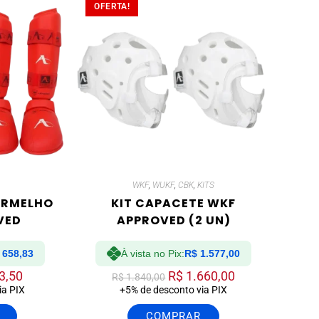
OFERTA!
WKF
,
WUKF
,
CBK
,
KITS
ERMELHO
KIT CAPACETE WKF
VED
APPROVED (2 UN)
658,83
À vista no Pix:
R$
1.577,00
3,50
R$
1.660,00
R$
1.840,00
ia PIX
+5% de desconto via PIX
COMPRAR