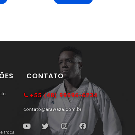
ÕES
CONTATO
uto
+55 (48) 99696-6234
contato@arawaza.com.br
 e troca