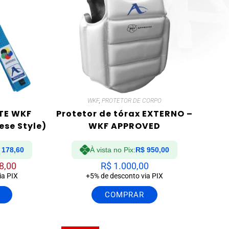
WKF
,
PROTETOR DE CORPO
ITE WKF
Protetor de tórax EXTERNO –
se Style)
WKF APPROVED
178,60
À vista no Pix:
R$
950,00
8,00
R$
1.000,00
ia PIX
+5% de desconto via PIX
COMPRAR