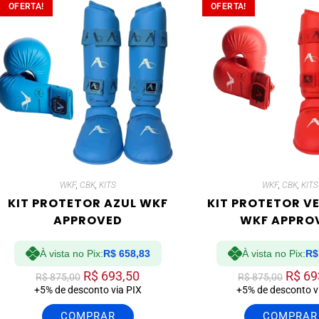
OFERTA!
OFERTA!
WKF
,
CBK
,
KITS
WKF
,
CBK
,
KITS
KIT PROTETOR AZUL WKF
KIT PROTETOR V
APPROVED
WKF APPRO
À vista no Pix:
R$
658,83
À vista no Pix:
R$
R$
693,50
R$
69
R$
875,00
R$
875,00
+5% de desconto via PIX
+5% de desconto v
COMPRAR
COMPRAR