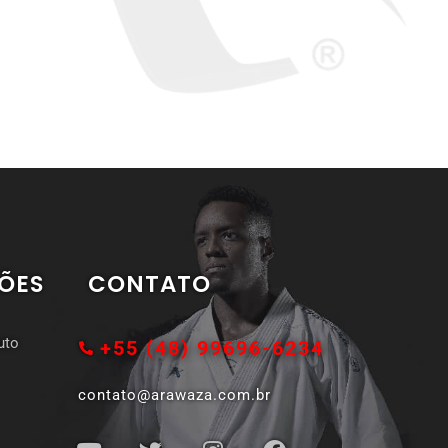
ÕES
CONTATO
uto
+55 (48) 99696-6234
contato@arawaza.com.br